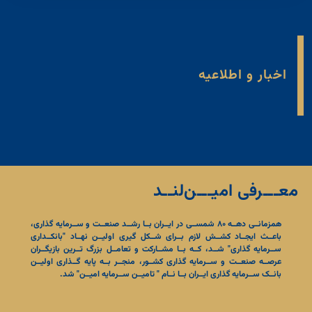
اخبار و اطلاعیه
معـــرفی امیـــن‌لنــد
همزمانــی دهــه ۸۰ شمســی در ایــران بــا رشــد صنعــت و ســرمایه گذاری،
باعــث ایجــاد کشــش لازم بــرای شــکل گیری اولیــن نهــاد "بانکــداری
ســرمایه گذاری" شــد، کــه بــا مشــارکت و تعامــل بزرگ تــرین بازیگــران
عرصــه صنعــت و ســرمایه گذاری کشــور، منجــر بــه پایه گــذاری اولیــن
بانــک ســرمایه گذاری ایــران بــا نــام " تامیــن ســرمایه امیــن" شد.